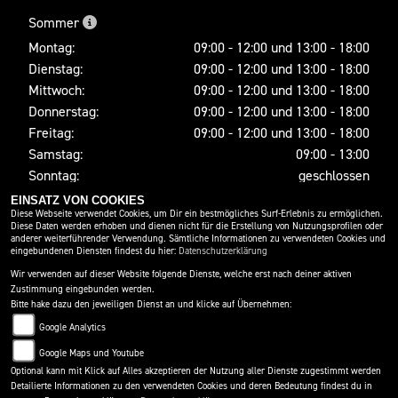
Sommer
Montag:
09:00 - 12:00 und 13:00 - 18:00
Dienstag:
09:00 - 12:00 und 13:00 - 18:00
Mittwoch:
09:00 - 12:00 und 13:00 - 18:00
Donnerstag:
09:00 - 12:00 und 13:00 - 18:00
Freitag:
09:00 - 12:00 und 13:00 - 18:00
Samstag:
09:00 - 13:00
Sonntag:
geschlossen
EINSATZ VON COOKIES
Diese Webseite verwendet Cookies, um Dir ein bestmögliches Surf-Erlebnis zu ermöglichen.
Diese Daten werden erhoben und dienen nicht für die Erstellung von Nutzungsprofilen oder
SOCIAL MEDIA
anderer weiterführender Verwendung. Sämtliche Informationen zu verwendeten Cookies und
eingebundenen Diensten findest du hier:
Datenschutzerklärung
Wir verwenden auf dieser Website folgende Dienste, welche erst nach deiner aktiven
Zustimmung eingebunden werden.
Bitte hake dazu den jeweiligen Dienst an und klicke auf Übernehmen:
Google Analytics
Google Maps und Youtube
Optional kann mit Klick auf Alles akzeptieren der Nutzung aller Dienste zugestimmt werden
Detailierte Informationen zu den verwendeten Cookies und deren Bedeutung findest du in
IMPRESSUM
DATENSCHUTZ
DISCLAIMER