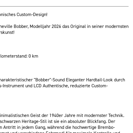
konisches Custom-Design!
neville Bobber, Modelljahr 2026 das Original in seiner modernsten
rskunst!
ilometerstand: 0 km
harakteristischer "Bobber"-Sound Eleganter Hardtail-Look durch
s-Instrument und LCD Authentische, reduzierte Custom-
nimalistischen Geist der 1940er Jahre mit modernster Technik.
chwarzen Heritage-Stil ist sie ein absoluter Blickfang. Der
n Antritt in jedem Gang, während die hochwertige Brembo-
mat und verschiedene Fahrmodi für maximale Kontrolle und