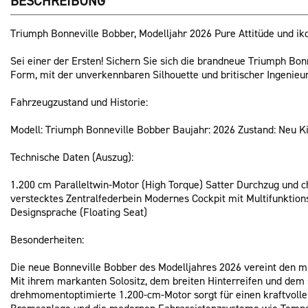
BESCHREIBUNG
Triumph Bonneville Bobber, Modelljahr 2026 Pure Attitüde und i
Sei einer der Ersten! Sichern Sie sich die brandneue Triumph Bon
Form, mit der unverkennbaren Silhouette und britischer Ingenieu
Fahrzeugzustand und Historie:
Modell: Triumph Bonneville Bobber Baujahr: 2026 Zustand: Neu K
Technische Daten (Auszug):
1.200 cm Paralleltwin-Motor (High Torque) Satter Durchzug und c
verstecktes Zentralfederbein Modernes Cockpit mit Multifunktion
Designsprache (Floating Seat)
Besonderheiten:
Die neue Bonneville Bobber des Modelljahres 2026 vereint den mi
Mit ihrem markanten Solositz, dem breiten Hinterreifen und dem s
drehmomentoptimierte 1.200-cm-Motor sorgt für einen kraftvolle
Bremsanlage und die modernen Fahrassistenzsysteme wie Tempo